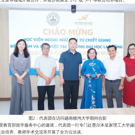
互派等领域开展合作，并逐步拓展至“
2+2”
或“
3+1”
等联合培养项目。
图
2
：代表团在访问越南雒鸿大学期间合影
受教育部留学服务中心的邀请，代表团一行专门赴墨尔本皇家理工大学
越
联合培养、教师学术交流等开展了全方位洽谈。