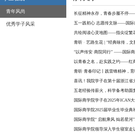
青年风尚
长征精神永存，青春步履不停—
五一践初心 志愿传文脉——国
优秀学子风采
共绘阅读心灵地图——指尖绽繁
青听 · 艺路生花 | “经典咏传
“以声传安·商院同行” ——国
以青春之名，赴实践之约——红
青听·青春印记丨践雷锋精神，
喜讯！我院学子在第十届浙江省
五老经验传薪火，科学备考助圆
国际商学院学子在2025年ICA
国际商学院2025届毕业生毕业
国际商学院“ 启航乘风 灿若星河”
国际商学院领导深入学生寝室走