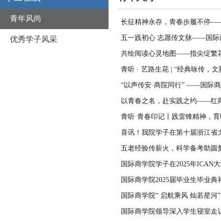
青年风尚
长征精神永存，青春步履不停—
五一践初心 志愿传文脉——国
优秀学子风采
共绘阅读心灵地图——指尖绽繁
青听 · 艺路生花 | “经典咏传
“以声传安·商院同行” ——国
以青春之名，赴实践之约——红
青听·青春印记丨践雷锋精神，
喜讯！我院学子在第十届浙江省
五老经验传薪火，科学备考助圆
国际商学院学子在2025年ICA
国际商学院2025届毕业生毕业
国际商学院“ 启航乘风 灿若星河”
国际商学院领导深入学生寝室走