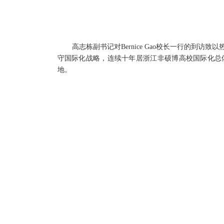
高志栋副书记对
Bernice Gao
校长一行的到访致以热
守国际化战略，连续十年居浙江非硕博高校国际化总
地。