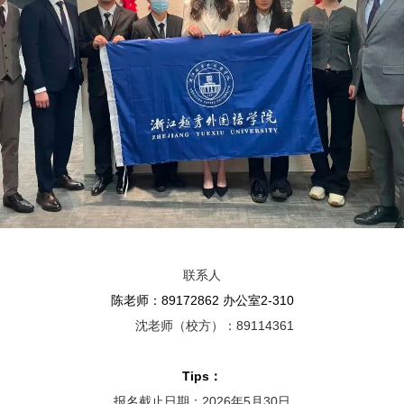
联系人
陈老师：
89172862
办公室
2-310
沈老师（校方）：
89114361
Tips
：
报名截止日期：
2026
年
5
月
30
日