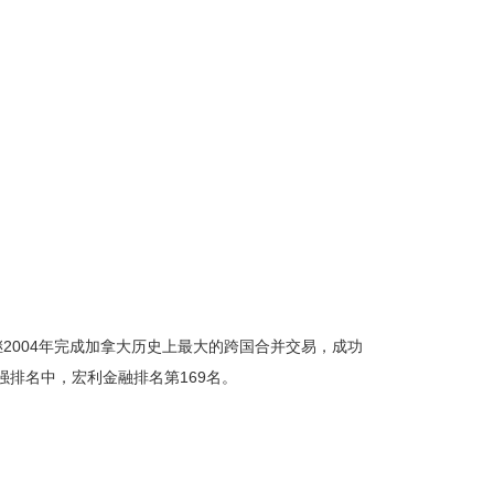
继
2004
年完成加拿大历史上最大的跨国合并交易，成功
强排名中，宏利金融排名第
169
名。