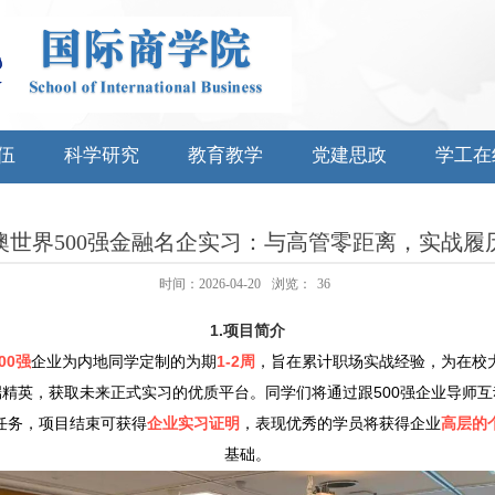
伍
科学研究
教育教学
党建思政
学工在
港澳世界500强金融名企实习：与高管零距离，实战
时间：2026-04-20
浏览：
36
1.
项目简介
00
强
企业为内地同学定制的为期
1-2
周
，旨在累计职场实战经验，为在校
端精英，获取未来正式实习的优质平台。同学们将通过跟
500
强企业导师互
任务，项目结束可获得
企业实习证明
，表现优秀的学员将获得企业
高层的
基础。