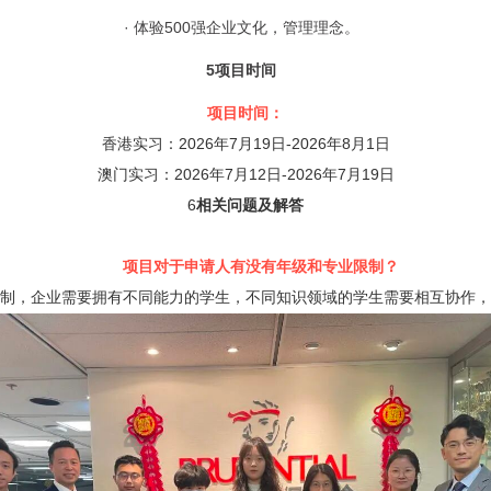
·
体验
500
强企业文化，管理理念。
5
项目时间
项目时间：
香港实习：
2026
年
7
月
19
日
-2026
年
8
月
1
日
澳门实习：
2026
年
7
月
12
日
-2026
年
7
月
19
日
6
相关问题及解答
项目对于申请人有没有年级和专业限制？
制，企业需要拥有不同能力的学生，不同知识领域的学生需要相互协作，